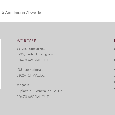
ël à Wormhout et Ghyvelde
Adresse
Salons funéraires:
1505, route de Bergues
59470 WORMHOUT
108, rue nationale
59254 GHYVELDE
Magasin:
11, place du Général de Gaulle
59470 WORMHOUT