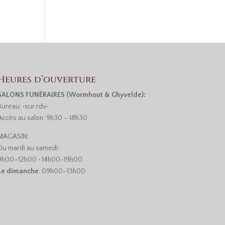
Heures d’ouverture
SALONS FUNÉRAIRES (Wormhout & Ghyvelde):
Bureau: •sur rdv•
Accès au salon: 9h30 – 18h30
MAGASIN:
Du mardi au samedi:
9h00–12h00 • 14h00-19h00
Le dimanche
: 09h00–13h00