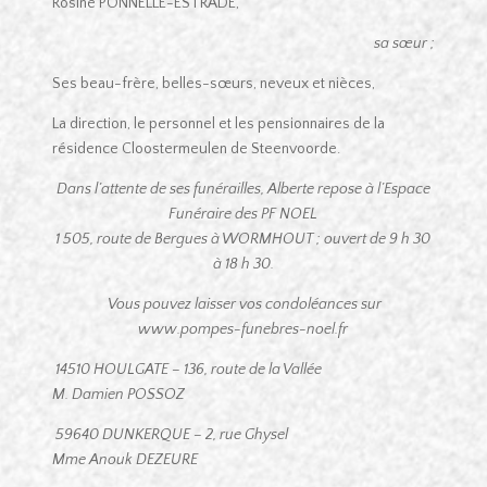
Rosine PONNELLE-ESTRADE,
sa sœur ;
Ses beau-frère, belles-sœurs, neveux et nièces,
La direction, le personnel et les pensionnaires de la
résidence Cloostermeulen de Steenvoorde.
Dans l’attente de ses funérailles, Alberte repose à l’Espace
Funéraire des PF NOEL
1 505, route de Bergues à WORMHOUT ; ouvert de 9 h 30
à 18 h 30.
Vous pouvez laisser vos condoléances sur
www.pompes-funebres-noel.fr
14510 HOULGATE – 136, route de la Vallée
M.
Damien POSSOZ
59640 DUNKERQUE – 2, rue Ghysel
Mme Anouk DEZEURE