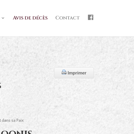
f
Avis de décès
Contact
b
Imprimer
s
 dans sa Paix