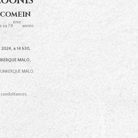
LOONIS
e COMEIN
ème
s sa 78
année.
i 2024
, à 14 h30,
DUNKERQUE MALO,
e DUNKERQUE MALO.
de condoléances.