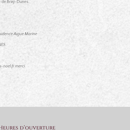
ne de Bray-Dunes.
résidence Aigue Marine
NES.
noel.fr merci.
Heures d’ouverture