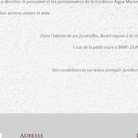
La direction, le personnel et les pensionnaires de la résidence Aigue Mari
Ses anciens voisins et amis.
Dans l’attente de ses funérailles, André repose à la 
1, rue de la petite mare à BRAY-DU
Vos condoléances sur www.pompes-funebres-
Adresse