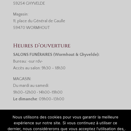
59254 GHYVELDE
Magasin:
11, place du Général de Gaulle
59470 WORMHOUT
Heures d’ouverture
SALONS FUNÉRAIRES (Wormhout & Ghyvelde):
Bureau: •sur rdv•
Accès au salon: 9h30 – 18h30
MAGASIN:
Du mardi au samedi:
9h00–12h00 • 14h00-19h00
Le dimanche
: 09h00–13h00
Nous utilisons des cookies pour vous garantir la meilleure
expérience sur notre site. Si vous continuez à utiliser ce
dernier, nous considérerons que vous acceptez l'utilisation des