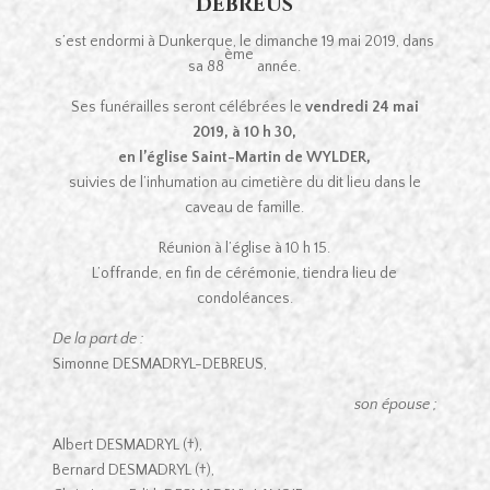
DEBREUS
s’est endormi à Dunkerque, le dimanche 19 mai 2019, dans
ème
sa 88
année.
Ses funérailles seront célébrées le
vendredi 24 mai
2019, à 10 h 30,
en l’église Saint-Martin de WYLDER,
suivies de l’inhumation au cimetière du dit lieu dans le
caveau de famille.
Réunion à l’église à 10 h 15.
L’offrande, en fin de cérémonie, tiendra lieu de
condoléances.
De la part de :
Simonne DESMADRYL-DEBREUS,
son épouse ;
Albert DESMADRYL (†),
Bernard DESMADRYL (†),