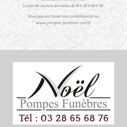
La famille recevra les visites de 14 h 30 à 18 h 30.
Vous pouvez laisser vos condoléances sur
www.pompes-funebres-noel.fr