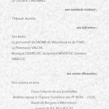
Le Docteur CARDINAEL,
son médecin traitant ;
Thibault, Aurélie,
ses infirmiers ;
Ses kinés,
Le personnel de l’ADMR de Wormhout et de l’HAD,
La Pharmacie VALOIS,
Monique DEBAECKE, Jacqueline MISEROLE, Jeannine
SMAGGE,
ses amies dévouées ;
Ses voisins et amis.
Dans l’attente de ses funérailles,
Andréa repose à l’Espace Funéraire des PF NOEL – 1 505,
Route de Bergues à Wormhout ;
ouvert de 9 h 30 à 18 h 30.