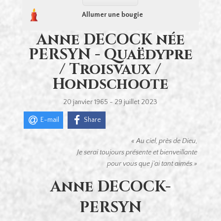
Allumer une bougie
Anne DECOCK née
PERSYN - Quaëdypre
/ Troisvaux /
Hondschoote
20 janvier 1965 - 29 juillet 2023
E-mail
Share
« Au ciel, près de Dieu,
Je serai toujours présente et bienveillante
pour vous que j’ai tant aimés.»
Anne DECOCK-
PERSYN