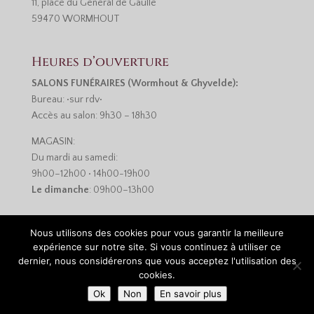
11, place du Général de Gaulle
59470 WORMHOUT
Heures d’ouverture
SALONS FUNÉRAIRES (Wormhout & Ghyvelde):
Bureau: •sur rdv•
Accès au salon: 9h30 – 18h30
MAGASIN:
Du mardi au samedi:
9h00–12h00 • 14h00-19h00
Le dimanche
: 09h00–13h00
Nous utilisons des cookies pour vous garantir la meilleure
expérience sur notre site. Si vous continuez à utiliser ce
dernier, nous considérerons que vous acceptez l'utilisation des
cookies.
Réalisation :
Monsieur-Site.com
•
Mentions légales et
Ok
Non
En savoir plus
politique de confidentialité