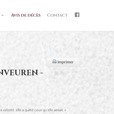
f
Avis de décès
Contact
b
Imprimer
NVEUREN -
 volonté, elle a quitté ceux qu’elle aimait. »