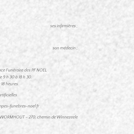
ses infirmières ;
son médecin ;
space Funéraire des PF NOEL
9 h 30 à 18 h 30.
à 18 heures.
ificielles.
pes-funebres-noel.fr
 WORMHOUT – 270, chemin de Winnezeele