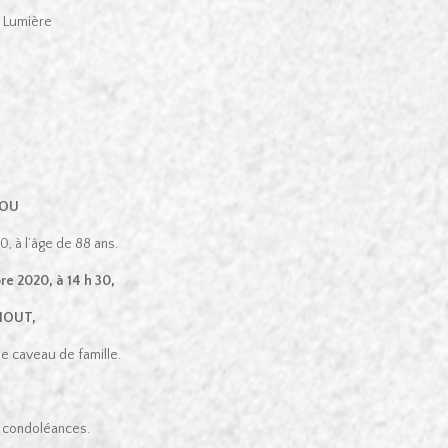
a Lumière
HOU
, à l’âge de 88 ans.
re 2020, à 14 h 30,
MHOUT,
le caveau de famille.
de condoléances.