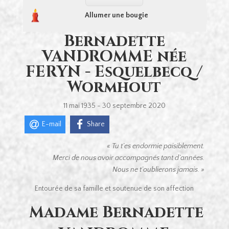
Allumer une bougie
Bernadette
VANDROMME née
FERYN - Esquelbecq /
Wormhout
11 mai 1935 - 30 septembre 2020
E-mail
Share
« Tu t’es endormie paisiblement.
Merci de nous avoir accompagnés tant d’années.
Nous ne t’oublierons jamais. »
Entourée de sa famille et soutenue de son affection
Madame Bernadette