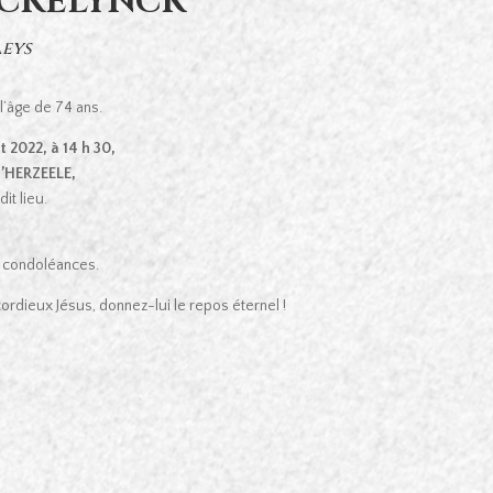
YCKELYNCK
aeys
l’âge de 74 ans.
 2022, à 14 h 30,
d’HERZEELE,
it lieu.
de condoléances.
ordieux Jésus, donnez-lui le repos éternel !