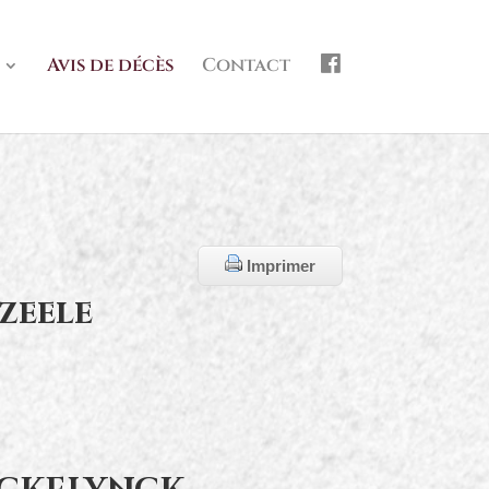
f
Avis de décès
Contact
b
Imprimer
zeele
n