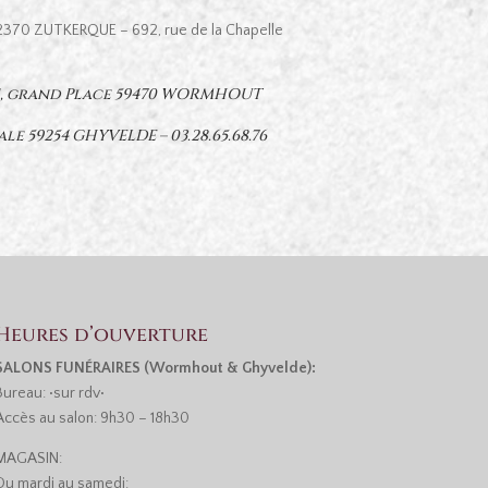
2370 ZUTKERQUE – 692, rue de la Chapelle
11, grand Place 59470 WORMHOUT
nale 59254 GHYVELDE –
03.28.65.68.76
Heures d’ouverture
SALONS FUNÉRAIRES (Wormhout & Ghyvelde):
Bureau: •sur rdv•
Accès au salon: 9h30 – 18h30
MAGASIN:
Du mardi au samedi: