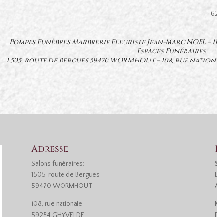
6
Pompes Funèbres Marbrerie Fleuriste Jean-Marc NOEL – 
Espaces Funéraires
1 505, route de Bergues 59470 WORMHOUT – 108, rue natio
Adresse
Salons funéraires:
1505, route de Bergues
59470 WORMHOUT
108, rue nationale
59254 GHYVELDE