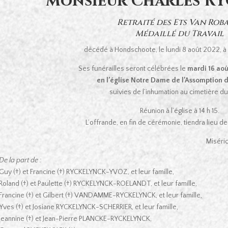
Monsieur Charles R
Retraité des Ets Van Rob
Médaillé du Travail
décédé à Hondschoote, le lundi 8 août 2022, à 
Ses funérailles seront célébrées le
mardi 16 août
en l’église Notre Dame de l’Assomption 
suivies de l’inhumation au cimetière dud
Réunion à l’église à 14 h 15.
L’offrande, en fin de cérémonie, tiendra lieu 
Miséric
De la part de :
Guy (†) et Francine (†) RYCKELYNCK-YVOZ, et leur famille,
Roland (†) et Paulette (†) RYCKELYNCK-ROELANDT, et leur famille,
Francine (†) et Gilbert (†) VANDAMME-RYCKELYNCK, et leur famille,
Yves (†) et Josiane RYCKELYNCK-SCHERRIER, et leur famille,
Jeannine (†) et Jean-Pierre PLANCKE-RYCKELYNCK,