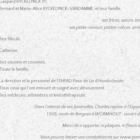
Gaspard RYCKELYNCK (†),
Bernard et Marie-Alice RYCKELYNCK-VANDAMME, et leur famille,
ses frères, sœurs, beaux-frères
ses petits-neveux, petites-nièces, arri
Ses filleuls,
Catherine,
Ses cousins et cousines,
Toute la famille,
La direction et le personnel de l’EHPAD Fleur de Lin d’Hondschoote,
Tous ceux qui l’ont entouré et soigné avec dévouement,
Ses médecins, infirmières et kinésithérapeute.
Dans l’attente de ses funérailles, Charles repose à l’Es
1 505, route de Bergues à WORMHOUT ; ouvert de 
Merci de n’apporter ni plaques, ni fleurs art
Vous pouvez laisser vos condoléances sur www.pom