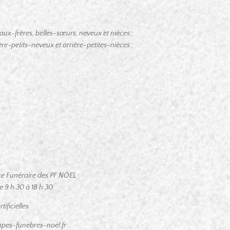
, belles-sœurs, neveux et nièces ;
ère-petits-neveux et arrière-petites-nièces ;
pace Funéraire des PF NOEL
9 h 30 à 18 h 30.
ificielles.
pes-funebres-noel.fr