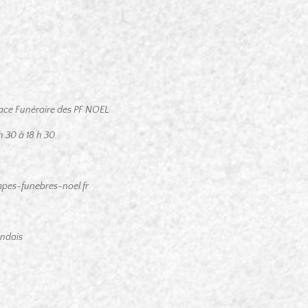
space Funéraire des PF NOEL
 30 à 18 h 30.
pes-funebres-noel.fr
andais