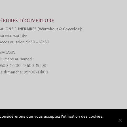
Heures d’ouverture
SALONS FUNÉRAIRES (Wormhout & Ghyvelde):
Bureau: •sur rdv•
Accès au salon: 9h30 – 18h30
MAGASIN:
Du mardi au samedi:
9h00–12h00 • 14h00-19h00
Le dimanche
: 09h00–13h00
 considérerons que vous acceptez l'utilisation des cookies.