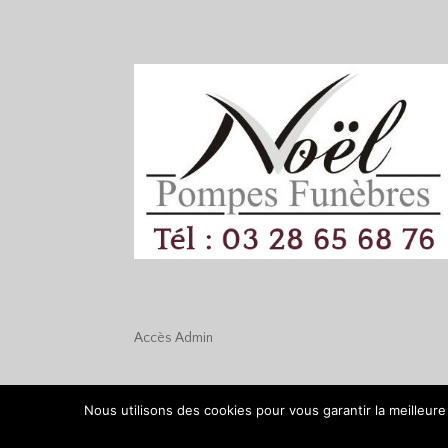
Accès
Admin
Nous utilisons des cookies pour vous garantir la meilleure
Réalisation :
Monsieur-Site.com
•
Mentions légales 