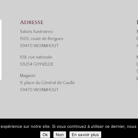
Adresse
Salons funéraires:
1505, route de Bergues
59470 WORMHOUT
108, rue nationale
59254 GHYVELDE
Magasin:
11, place du Général de Gaulle
59470 WORMHOUT
 expérience sur notre site. Si vous continuez à utiliser ce dernier, nous
et politique de confidentialité
Ok
Non
En savoir plus