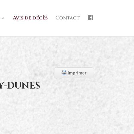
f
Avis de décès
Contact
b
Imprimer
AY-DUNES