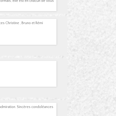
ésormais, elle est en chacun de vous
s Christine , Bruno et Rémi
admiration. Sincères condoléances