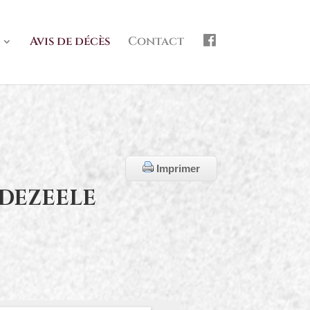
f
Avis de décès
Contact
b
Imprimer
UDEZEELE