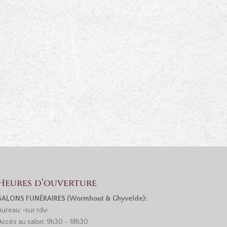
Heures d’ouverture
SALONS FUNÉRAIRES (Wormhout & Ghyvelde):
Bureau: •sur rdv•
Accès au salon: 9h30 – 18h30