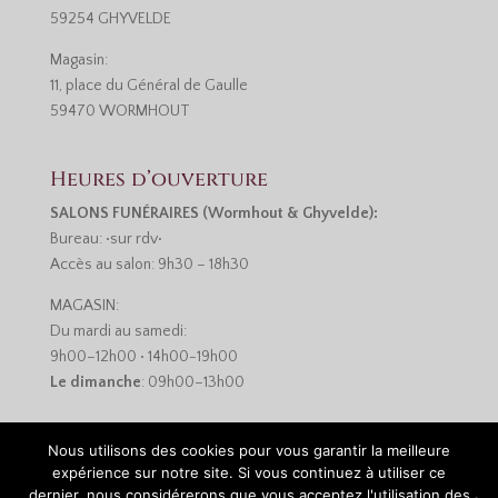
59254 GHYVELDE
Magasin:
11, place du Général de Gaulle
59470 WORMHOUT
Heures d’ouverture
SALONS FUNÉRAIRES (Wormhout & Ghyvelde):
Bureau: •sur rdv•
Accès au salon: 9h30 – 18h30
MAGASIN:
Du mardi au samedi:
9h00–12h00 • 14h00-19h00
Le dimanche
: 09h00–13h00
Nous utilisons des cookies pour vous garantir la meilleure
expérience sur notre site. Si vous continuez à utiliser ce
dernier, nous considérerons que vous acceptez l'utilisation des