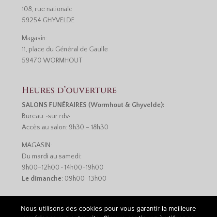
108, rue nationale
59254 GHYVELDE
Magasin:
11, place du Général de Gaulle
59470 WORMHOUT
Heures d’ouverture
SALONS FUNÉRAIRES (Wormhout & Ghyvelde):
Bureau: •sur rdv•
Accès au salon: 9h30 – 18h30
MAGASIN:
Du mardi au samedi:
9h00–12h00 • 14h00-19h00
Le dimanche
: 09h00–13h00
Nous utilisons des cookies pour vous garantir la meilleure