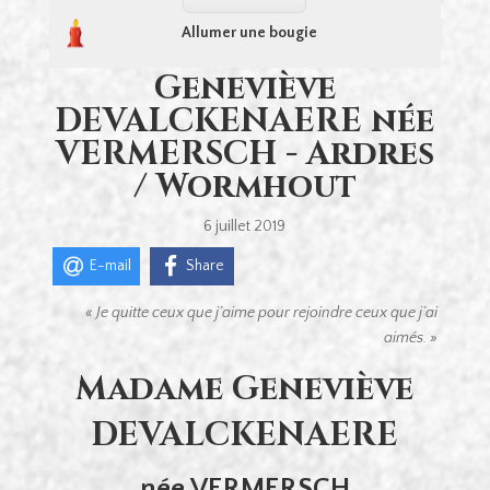
Allumer une bougie
Geneviève
DEVALCKENAERE née
VERMERSCH - Ardres
/ Wormhout
6 juillet 2019
E-mail
Share
« Je quitte ceux que j’aime
pour rejoindre ceux que j’ai
aimés. »
Madame Geneviève
DEVALCKENAERE
née VERMERSCH