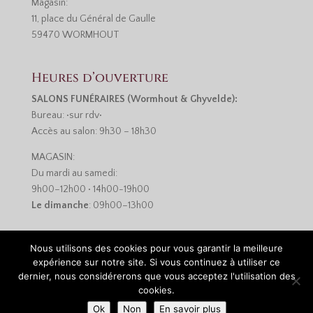
Magasin:
11, place du Général de Gaulle
59470 WORMHOUT
Heures d’ouverture
SALONS FUNÉRAIRES (Wormhout & Ghyvelde):
Bureau: •sur rdv•
Accès au salon: 9h30 – 18h30
MAGASIN:
Du mardi au samedi:
9h00–12h00 • 14h00-19h00
Le dimanche
: 09h00–13h00
Nous utilisons des cookies pour vous garantir la meilleure
expérience sur notre site. Si vous continuez à utiliser ce
dernier, nous considérerons que vous acceptez l'utilisation des
cookies.
Réalisation :
Monsieur-Site.com
•
Mentions légales et
Ok
Non
En savoir plus
politique de confidentialité