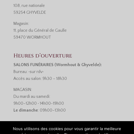
108, rue nationale
59254 GHYVELDE
Magasin:
11, place du Général de Gaulle
59470 WORMHOUT
Heures d’ouverture
SALONS FUNÉRAIRES (Wormhout & Ghyvelde):
Bureau: •sur rdv•
Accès au salon: 9h30 – 18h30
MAGASIN:
Du mardi au samedi:
9h00–12h00 • 14h00-19h00
Le dimanche
: 09h00–13h00
Nous utilisons des cookies pour vous garantir la meilleure