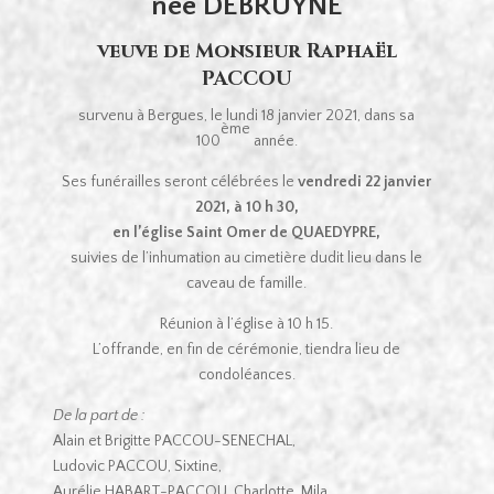
née DEBRUYNE
veuve de Monsieur Raphaël
PACCOU
survenu à Bergues, le lundi 18 janvier 2021, dans sa
ème
100
année.
Ses funérailles seront célébrées le
vendredi 22 janvier
2021, à 10 h 30,
en l’église Saint Omer de QUAEDYPRE,
suivies de l’inhumation au cimetière dudit lieu dans le
caveau de famille.
Réunion à l’église à 10 h 15.
L’offrande, en fin de cérémonie, tiendra lieu de
condoléances.
De la part de :
Alain et Brigitte PACCOU-SENECHAL,
Ludovic PACCOU, Sixtine,
Aurélie HABART-PACCOU, Charlotte, Mila,