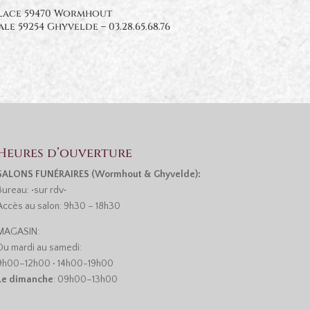
Place 59470 Wormhout
nale 59254 Ghyvelde
–
03.28.65.68.76
Heures d’ouverture
SALONS FUNÉRAIRES (Wormhout & Ghyvelde):
Bureau: •sur rdv•
Accès au salon: 9h30 – 18h30
MAGASIN:
Du mardi au samedi:
9h00–12h00 • 14h00-19h00
Le dimanche
: 09h00–13h00