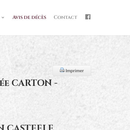
f
Avis de décès
Contact
b
Imprimer
ée CARTON -
N CASTEELE