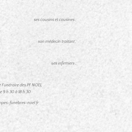
ses cousins et cousines ;
son médecin traitant ;
s
es infirmiers ;
ce Funéraire des PF NOEL
e 9 h 30 à 18 h 30.
es-funebres-noel.fr