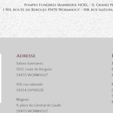
Pompes Funèbres Marbrerie NOEL – 11, Grand 
1 505, route de Bergues 59470 Wormhout – 108, rue natio
Adresse
Salons funéraires:
1505, route de Bergues
59470 WORMHOUT
108, rue nationale
59254 GHYVELDE
Magasin:
11, place du Général de Gaulle
59470 WORMHOUT