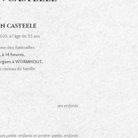
EN CASTEELE
23, à l’âge de 93 ans.
nie des funérailles
 à 14 heures,
 Bergues à WORMHOUT,
le caveau de famille.
ses enfants ;
s
es petits-enfants et arrière-petits-enfants ;