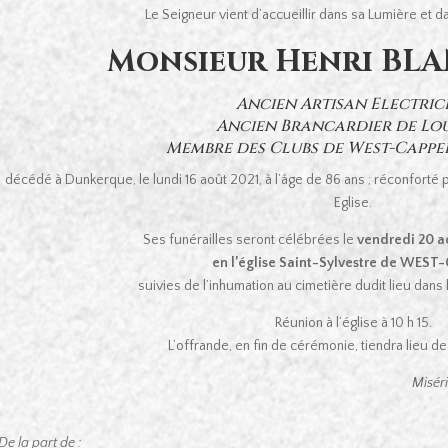
Le Seigneur vient d’accueillir dans sa Lumière et d
Monsieur Henri BL
Ancien Artisan Electric
Ancien Brancardier de Lo
Membre des Clubs de West-Cappe
décédé à Dunkerque, le lundi 16 août 2021, à l’âge de 86 ans ; réconforté
Eglise.
Ses funérailles seront célébrées le
vendredi 20 ao
en l’église Saint-Sylvestre de WEST
suivies de l’inhumation au cimetière dudit lieu dans 
Réunion à l’église à 10 h 15.
L’offrande, en fin de cérémonie, tiendra lieu 
Miséri
De la part de :