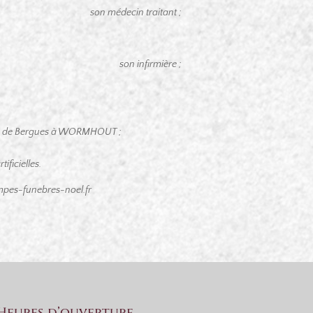
son médecin traitant ;
son infirmière ;
,
oute de Bergues à WORMHOUT ;
ificielles.
pes-funebres-noel.fr
Heures d’ouverture