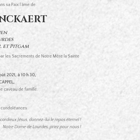
ans sa Paix l’âme de
ANCKAERT
ien
urdes
l et Pitgam
 par les Sacrements de Notre Mère la Sainte
ût 2021, à 10 h 30,
-CAPPEL,
le caveau de famille.
de condoléances.
cordieux Jésus, donnez-lui le repos éternel !
Notre Dame de Lourdes, priez pour nous !