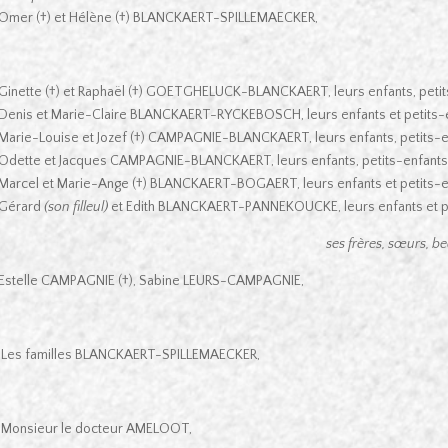
Omer (†) et Hélène (†) BLANCKAERT-SPILLEMAECKER,
Ginette (†) et Raphaël (†) GOETGHELUCK-BLANCKAERT, leurs enfants, petits
Denis et Marie-Claire BLANCKAERT-RYCKEBOSCH, leurs enfants et petits-
Marie-Louise et Jozef (†) CAMPAGNIE-BLANCKAERT, leurs enfants, petits-en
Odette et Jacques CAMPAGNIE-BLANCKAERT, leurs enfants, petits-enfants et
Marcel et Marie-Ange (†) BLANCKAERT-BOGAERT, leurs enfants et petits-e
Gérard
(son filleul)
et Edith BLANCKAERT-PANNEKOUCKE, leurs enfants et pe
ses frères, sœurs, b
Estelle CAMPAGNIE (†), Sabine LEURS-CAMPAGNIE,
Les familles BLANCKAERT-SPILLEMAECKER,
Monsieur le docteur AMELOOT,