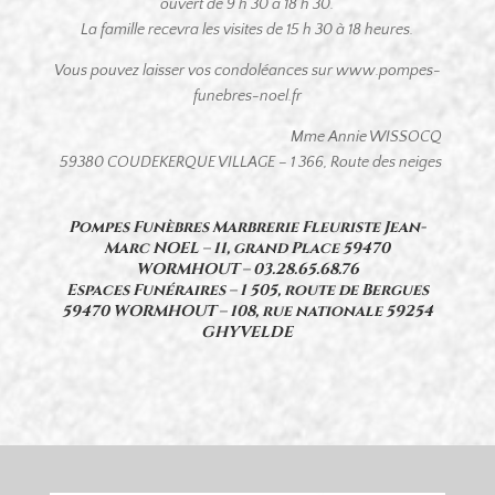
ouvert de 9 h 30 à 18 h 30.
La famille recevra les visites de 15 h 30 à 18 heures.
Vous pouvez laisser vos condoléances sur www.pompes-
funebres-noel.fr
Mme Annie WISSOCQ
59380 COUDEKERQUE VILLAGE – 1 366, Route des neiges
Pompes Funèbres Marbrerie Fleuriste Jean-
Marc NOEL – 11, grand Place 59470
WORMHOUT –
03.28.65.68.76
Espaces Funéraires – 1 505, route de Bergues
59470 WORMHOUT – 108, rue nationale 59254
GHYVELDE