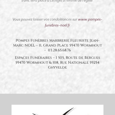
tronc sera placé à cet effet à l’entrée de l’église.
Vous pouvez laisser vos condoléances sur
www.pompes-
funebres-noel.fr
Pompes Funèbres Marbrerie Fleuriste Jean-
Marc NOEL – 11, Grand Place 59470 Wormhout
– 03.28.65.68.76
Espaces Funéraires – 1 505, Route de Bergues
59470 Wormhout & 108, Rue Nationale 59254
Ghyvelde