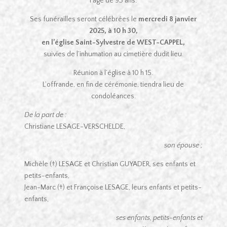
l’âge de 93 ans.
Ses funérailles seront célébrées le
mercredi 8 janvier
2025, à 10 h 30,
en l’église Saint-Sylvestre de WEST-CAPPEL,
suivies de l’inhumation au cimetière dudit lieu.
Réunion à l’église à 10 h 15.
L’offrande, en fin de cérémonie, tiendra lieu de
condoléances.
De la part de :
Christiane LESAGE-VERSCHELDE,
son épouse ;
Michèle (†) LESAGE et Christian GUYADER, ses enfants et
petits-enfants,
Jean-Marc (†) et Françoise LESAGE, leurs enfants et petits-
enfants,
ses enfants, petits-enfants et