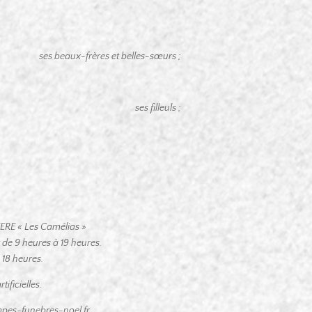
ses beaux-frères et belles-sœurs ;
ses filleuls ;
,
RE « Les Camélias »
de 9 heures à 19 heures.
à 18 heures.
ificielles.
pes-funebres-noel.fr