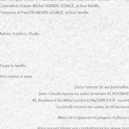
Geneviève et Jean-Michel VERRIER-LESAGE, et leur famille,
Françoise et Paul DESAEVER-LESAGE, et leur famille,
Adrien, Frédéric, Elodie,
Toute la famille,
Ses voisins et amis.
Dans l’attente de ses funérailles
Jean-Claude repose au salon funéraire SCHOONHEE
45, Boulevard de l’Abbé Lemire à HAZEBROUCK ; ouvert 
La famille recevra les visites de 14 heures 
Merci de n’apporter ni plaques, ni fleurs art
Vous pouvez laisser vos condoléances sur www.pom