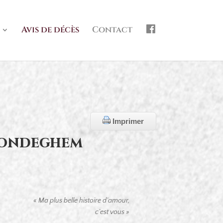
f
Avis de décès
Contact
b
Imprimer
Hondeghem
« Ma plus belle histoire d’amour,
c’est vous »