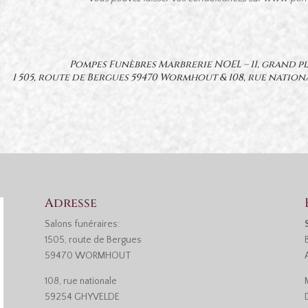
Pompes Funèbres Marbrerie NOEL – 11, grand 
1 505, route de Bergues 59470 Wormhout & 108, rue nation
Adresse
Salons funéraires:
1505, route de Bergues
59470 WORMHOUT
108, rue nationale
59254 GHYVELDE