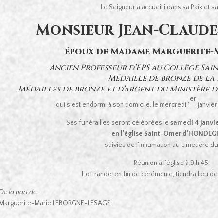
Le Seigneur a accueilli dans sa Paix et s
Monsieur Jean-Claud
époux de Madame Marguerite-
Ancien Professeur d’EPS au Collège Sain
Médaille de bronze de la
Médailles de bronze et d’argent du Ministère de
er
qui s’est endormi à son domicile, le mercredi 1
janvier
Ses funérailles seront célébrées le
samedi 4 janvie
en l’église Saint-Omer d’HONDE
suivies de l’inhumation au cimetière dud
Réunion à l’église à 9 h 45.
L’offrande, en fin de cérémonie, tiendra lieu 
De la part de :
Marguerite-Marie LEBORGNE-LESAGE,