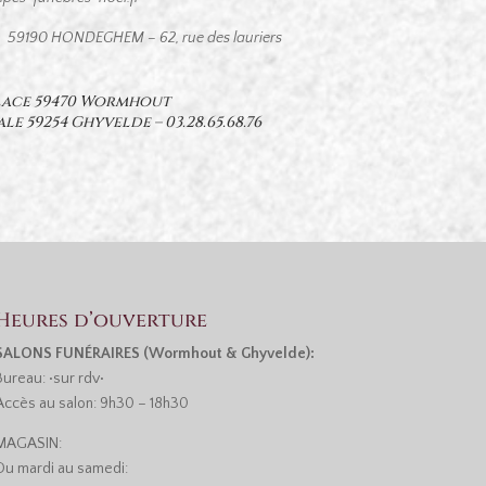
59190 HONDEGHEM – 62, rue des lauriers
place 59470 Wormhout
ale 59254 Ghyvelde –
03.28.65.68.76
Heures d’ouverture
SALONS FUNÉRAIRES (Wormhout & Ghyvelde):
Bureau: •sur rdv•
Accès au salon: 9h30 – 18h30
MAGASIN:
Du mardi au samedi: