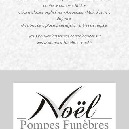
contre le cancer « IRCL »
et les maladies orphelines «Association Maladies Foie
Enfant ».
Un tronc sera placé à cet effet à l’entrée de l’église.
Vous pouvez laisser vos condoléances sur
www.pompes-funebres-noel.fr