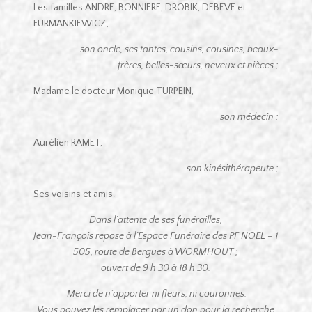
Les familles ANDRE, BONNIERE, DROBIK, DEBEVE et
FURMANKIEWICZ,
son oncle, ses tantes, cousins, cousines, beaux-
frères, belles-sœurs, neveux et nièces ;
Madame le docteur Monique TURPEIN,
son médecin ;
Aurélien RAMET,
son kinésithérapeute ;
Ses voisins et amis.
Dans l’attente de ses funérailles,
Jean-François repose à l’Espace Funéraire des PF NOEL – 1
505, route de Bergues à WORMHOUT ;
ouvert de 9 h 30 à 18 h 30.
Merci de n’apporter ni fleurs, ni couronnes.
Vous pouvez les remplacer par un don pour la recherche