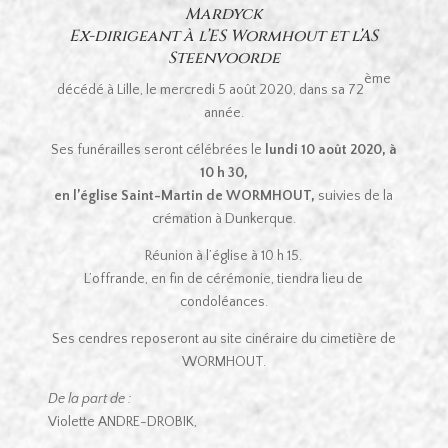
Mardyck
Ex-dirigeant à l’ES Wormhout et l’AS
Steenvoorde
ème
décédé à Lille, le mercredi 5 août 2020, dans sa 72
année.
Ses funérailles seront célébrées le
lundi 10 août 2020, à
10 h 30,
en l’église Saint-Martin de WORMHOUT,
suivies de la
crémation à Dunkerque.
Réunion à l’église à 10 h 15.
L’offrande, en fin de cérémonie, tiendra lieu de
condoléances.
Ses cendres reposeront au site cinéraire du cimetière de
WORMHOUT.
De la part de :
Violette ANDRE-DROBIK,