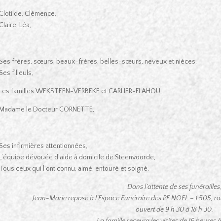
Clotilde, Clémence,
Claire, Léa,
Ses frères, sœurs, beaux-frères, belles-sœurs, neveux et nièces,
Ses filleuls,
Les familles WEKSTEEN-VERBEKE et CARLIER-FLAHOU,
Madame le Docteur CORNETTE,
Ses infirmières attentionnées,
L’équipe dévouée d’aide à domicile de Steenvoorde,
Tous ceux qui l’ont connu, aimé, entouré et soigné.
Dans l’attente de ses funérailles
Jean-Marie repose à l’Espace Funéraire des PF NOEL – 1 505,
ouvert de 9 h 30 à 18 h 30.
La famille recevra les visites de 16 heures 