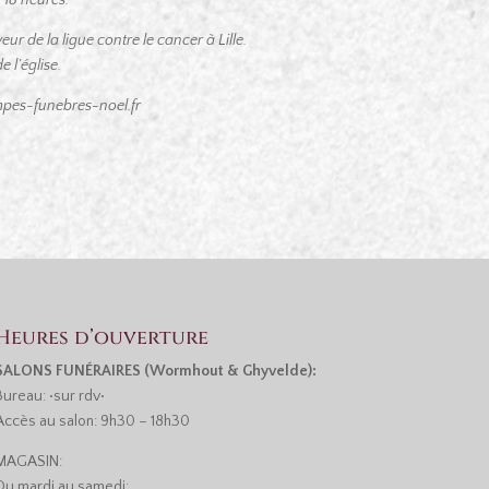
r de la ligue contre le cancer à Lille.
e l’église.
pes-funebres-noel.fr
Heures d’ouverture
SALONS FUNÉRAIRES (Wormhout & Ghyvelde):
Bureau: •sur rdv•
Accès au salon: 9h30 – 18h30
MAGASIN:
Du mardi au samedi: