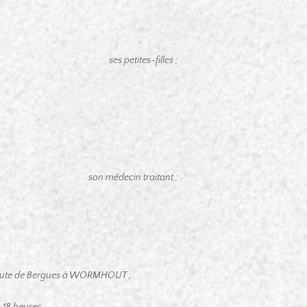
ses petites-filles ;
son médecin traitant ;
,
 route de Bergues à WORMHOUT ;
à 18 heures.