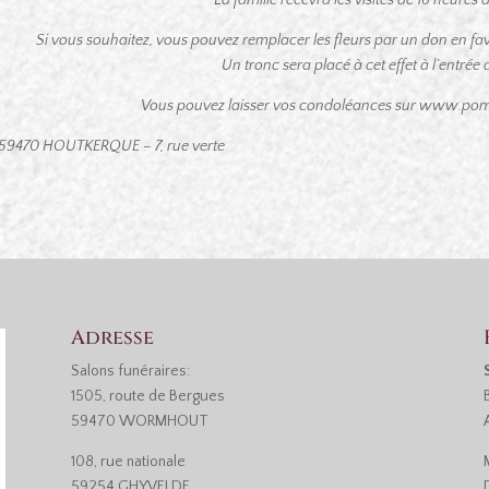
Si vous souhaitez, vous pouvez remplacer les fleurs par un don en faveu
Un tronc sera placé à cet effet à l’entrée d
Vous pouvez laisser vos condoléances sur www.pom
59470 HOUTKERQUE – 7, rue verte
Adresse
Salons funéraires:
1505, route de Bergues
59470 WORMHOUT
108, rue nationale
59254 GHYVELDE