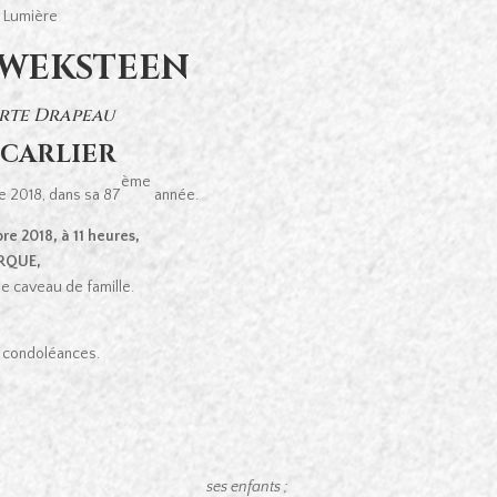
a Lumière
e WEKSTEEN
orte Drapeau
 CARLIER
ème
 2018, dans sa 87
année.
e 2018, à 11 heures,
ERQUE,
le caveau de famille.
de condoléances.
ses enfants ;