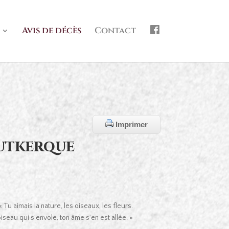
f
Avis de décès
Contact
b
Imprimer
utkerque
« Tu aimais la nature, les oiseaux, les fleurs.
seau qui s’envole, ton âme s’en est allée. »