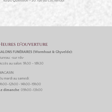
 Quiestède – 20, rue du Cochendal.
Heures d’ouverture
SALONS FUNÉRAIRES (Wormhout & Ghyvelde):
Bureau: •sur rdv•
Accès au salon: 9h30 – 18h30
MAGASIN:
Du mardi au samedi:
9h00–12h00 • 14h00-19h00
Le dimanche
: 09h00–13h00