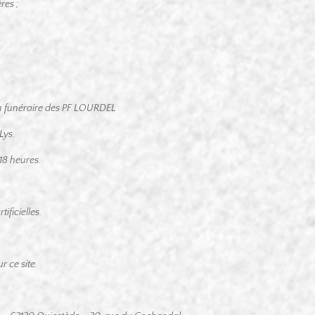
ères ;
lon funéraire des PF LOURDEL
Lys.
 18 heures.
ificielles.
 ce site.