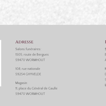
62120
Adresse
Salons funéraires:
1505, route de Bergues
59470 WORMHOUT
108, rue nationale
59254 GHYVELDE
Magasin:
11, place du Général de Gaulle
59470 WORMHOUT