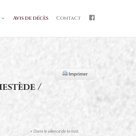
f
Avis de décès
Contact
b
Imprimer
estède /
« Dans le silence de la nuit,