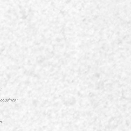
 ;
 cousines ;
n ;