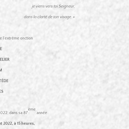
je viens vers toi Seigneur,
dans la clarté de ton visage. »
e l’extrême onction
E
ELIER
M
STÈDE
ES
ème
2022, dans sa 87
année.
t 2022, à 15 heures,