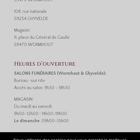
59470 WORMHOUT
108, rue nationale
59254 GHYVELDE
Magasin:
11, place du Général de Gaulle
59470 WORMHOUT
Heures d’ouverture
SALONS FUNÉRAIRES (Wormhout & Ghyvelde):
Bureau: •sur rdv•
Accès au salon: 9h30 – 18h30
MAGASIN:
Du mardi au samedi:
9h00–12h00 • 14h00-19h00
Le dimanche
: 09h00–13h00