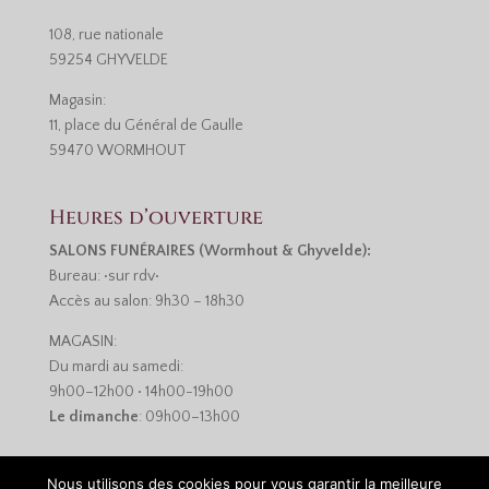
108, rue nationale
59254 GHYVELDE
Magasin:
11, place du Général de Gaulle
59470 WORMHOUT
Heures d’ouverture
SALONS FUNÉRAIRES (Wormhout & Ghyvelde):
Bureau: •sur rdv•
Accès au salon: 9h30 – 18h30
MAGASIN:
Du mardi au samedi:
9h00–12h00 • 14h00-19h00
Le dimanche
: 09h00–13h00
Nous utilisons des cookies pour vous garantir la meilleure