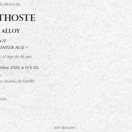
 du décès de
UTHOSTE
e ALLOY
ot
 Inter Age »
 à l’âge de 86 ans.
mbre 2020, à 10 h 30,
,
le caveau de famille.
nces.
son épouse ;