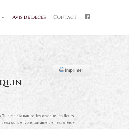
f
Avis de décès
Contact
b
Imprimer
lquin
« Tu aimais la nature, les oiseaux, les fleurs.
seau qui s’envole, ton âme s’en est allée. »