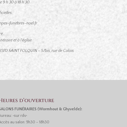
9 h 30 à 18 h 30.
cielles.
pes-funebres-noel.fr
re.
éraire et à l’église.
2370 SAINT FOLQUIN – 57bis, rue de Calais
Heures d’ouverture
SALONS FUNÉRAIRES (Wormhout & Ghyvelde):
Bureau: •sur rdv•
Accès au salon: 9h30 – 18h30