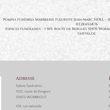
Pompes Funèbres Marbrerie Fleuriste Jean-Marc NOEL – 1
03.28.65.68.76
Espaces Funéraires – 1 505, Route de Bergues 59470 Worm
Ghyvelde
Adresse
Salons funéraires:
1505, route de Bergues
59470 WORMHOUT
108, rue nationale