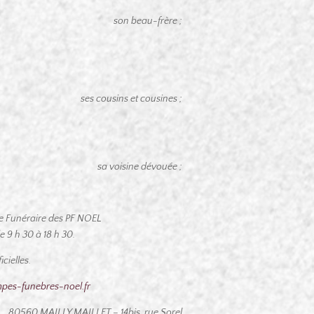
son beau-frère ;
ses cousins et cousines ;
sa voisine dévouée ;
ace Funéraire des PF NOEL
9 h 30 à 18 h 30.
cielles.
es-funebres-noel.fr
80560 MAILLY MAILLET – 14bis, rue Sorel