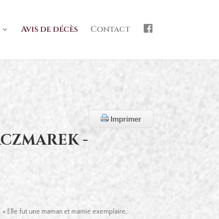
f
Avis de décès
Contact
b
Imprimer
ACZMAREK -
« Elle fut une maman et mamie exemplaire,