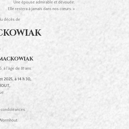
Une épouse admirable et dévouée,
Elle restera à jamais dans nos cœurs. »
 du décès de
ACKOWIAK
K
 MACKOWIAK
, à l’âge de 81 ans.
et
2025, à 14 h 30,
MHOUT,
ue.
de condoléances.
 Wormhout.