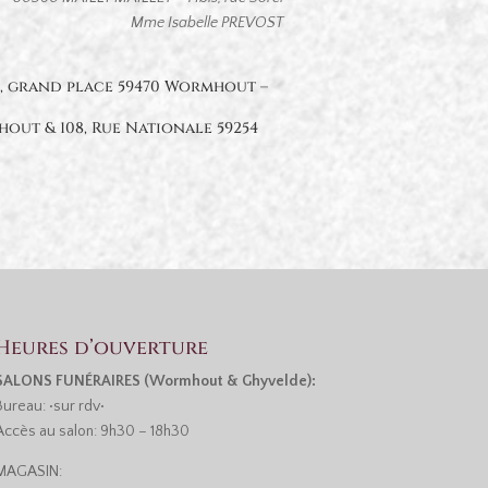
Mme Isabelle PREVOST
1, grand place 59470 Wormhout –
hout & 108, Rue Nationale 59254
Heures d’ouverture
SALONS FUNÉRAIRES (Wormhout & Ghyvelde):
Bureau: •sur rdv•
Accès au salon: 9h30 – 18h30
MAGASIN: