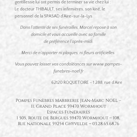
gentillesse lui ont permis de terminer sa vie chez lui :
Le docteur THIBAULT, ses infirmières, son kiné, le
personnel de la SPASAD d’Aire-sur-la-Lys.
Dans l’attente de ses funérailles, Marcel repose à son
domicile et vous accueille avec sa famille
de préférence l’après-midi.
Merci de n’apporter ni plaques, ni fleurs artificielles.
Vous pouvez laisser vos condoléances sur www.pompes-
funebres-noel.fr
62120 ROQUETOIRE – 1 288, rue d’Aire
Pompes Funèbres Marbrerie Jean-Marc NOEL –
11, Grand Place 59470 Wormhout
Espaces Funéraires
1 505, Route de Bergues 59470 Wormhout
–
108,
Rue nationale 59254 Ghyvelde
–
03.28.65.68.76