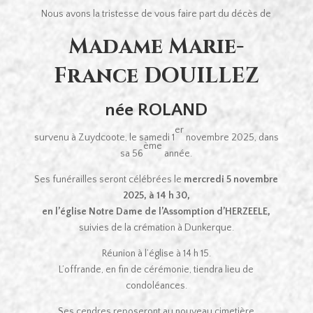
Nous avons la tristesse de vous faire part du décès de
Madame Marie-
France DOUILLEZ
née ROLAND
er
survenu à Zuydcoote, le samedi 1
novembre 2025, dans
ème
sa 56
année.
Ses funérailles seront célébrées le
mercredi 5 novembre
2025, à 14 h 30,
en l’église Notre Dame de l’Assomption d’HERZEELE,
suivies de la crémation à Dunkerque.
Réunion à l’église à 14 h 15.
L’offrande, en fin de cérémonie, tiendra lieu de
condoléances.
Ses cendres reposeront au nouveau cimetière