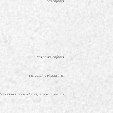
ses enfants ;
ses petits-enfants ;
ses cousins et cousines ;
lles-sœurs, beaux-frères, neveux et nièces ;