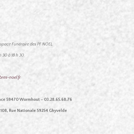
l’Espace Funéraire des PF NOEL
 30 à 18 h 30.
es-noel.fr
lace 59470 Wormhout – 03.28.65.68.76
 108, Rue Nationale 59254 Ghyvelde