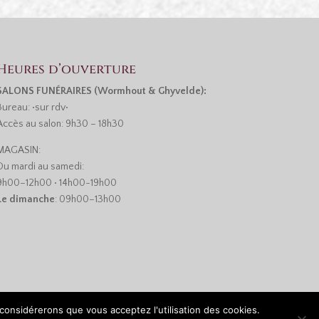
Heures d’ouverture
SALONS FUNÉRAIRES (Wormhout & Ghyvelde):
Bureau: •sur rdv•
Accès au salon: 9h30 – 18h30
MAGASIN:
Du mardi au samedi:
9h00–12h00 • 14h00-19h00
Le dimanche
: 09h00–13h00
 considérerons que vous acceptez l'utilisation des cookies.