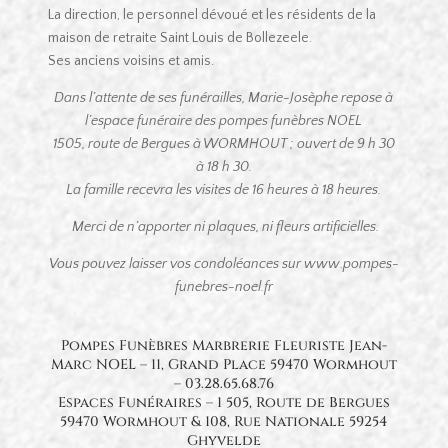
La direction, le personnel dévoué et les résidents de la
maison de retraite Saint Louis de Bollezeele.
Ses anciens voisins et amis.
Dans l’attente de ses funérailles, Marie-Josèphe repose à
l’espace funéraire des pompes funèbres NOEL
1505, route de Bergues à WORMHOUT ;
ouvert de 9 h 30
à 18 h 30.
La famille recevra les visites de 16 heures à 18 heures.
Merci de n’apporter ni plaques, ni fleurs artificielles.
Vous pouvez laisser vos condoléances sur www.pompes-
funebres-noel.fr
Pompes Funèbres Marbrerie Fleuriste Jean-
Marc NOEL – 11, Grand Place 59470 Wormhout
– 03.28.65.68.76
Espaces Funéraires – 1 505, Route de Bergues
59470 Wormhout & 108, Rue Nationale 59254
Ghyvelde