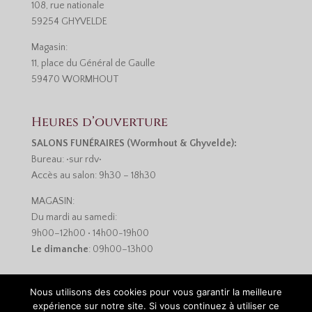
108, rue nationale
59254 GHYVELDE
Magasin:
11, place du Général de Gaulle
59470 WORMHOUT
Heures d’ouverture
SALONS FUNÉRAIRES (Wormhout & Ghyvelde):
Bureau: •sur rdv•
Accès au salon: 9h30 – 18h30
MAGASIN:
Du mardi au samedi:
9h00–12h00 • 14h00-19h00
Le dimanche
: 09h00–13h00
Nous utilisons des cookies pour vous garantir la meilleure
expérience sur notre site. Si vous continuez à utiliser ce