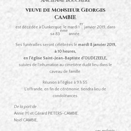
Ancienne Bouchère
veuve de Monsieur Georges
CAMBIE
er
est décédée à Dunkerque, le mardi 1
janvier 2019, dans
ème
sa 83
année.
Ses funérailles seront célébrées le
mardi 8 janvier 2019,
à 10 heures,
en l’église Saint-Jean-Baptiste d’OUDEZEELE,
suivies de l’inhumation au cimetière dudit lieu dans le
caveau de famille.
Réunion à l’église à 9 h 55.
L’offrande, en fin de cérémonie, tiendra lieu de
condoléances.
De la part de :
Annie (†) et Gérard PIETERS-CAMBIE,
Noël CAMBIE,
ses enfants ;