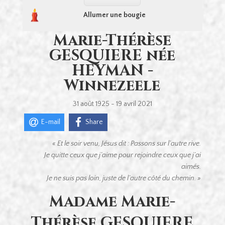
Allumer une bougie
Marie-Thérèse
GESQUIERE née
HEYMAN -
Winnezeele
31 août 1925 - 19 avril 2021
E-mail
Share
« Et le soir venu, Jésus dit : Passons sur l’autre rive.
Je quitte ceux que j’aime pour rejoindre ceux que j’ai
aimés.
Je ne suis pas loin, juste de l’autre côté du chemin. »
Madame Marie-
Thérèse GESQUIERE