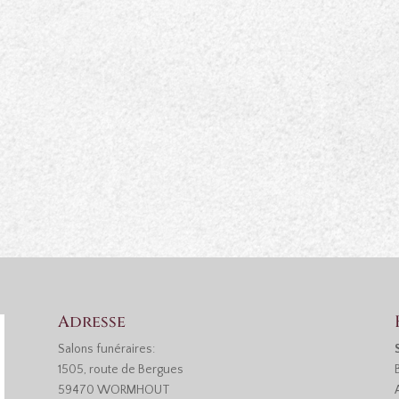
Adresse
Salons funéraires:
1505, route de Bergues
59470 WORMHOUT