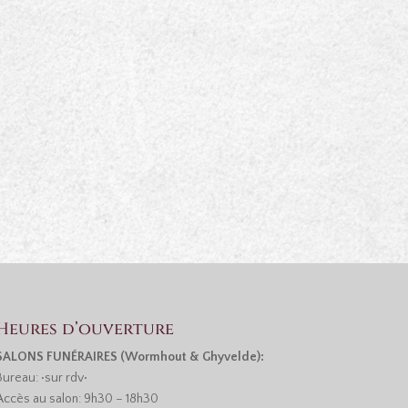
Heures d’ouverture
SALONS FUNÉRAIRES (Wormhout & Ghyvelde):
Bureau: •sur rdv•
Accès au salon: 9h30 – 18h30