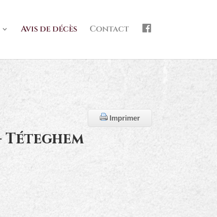
f
Avis de décès
Contact
b
Imprimer
- Téteghem