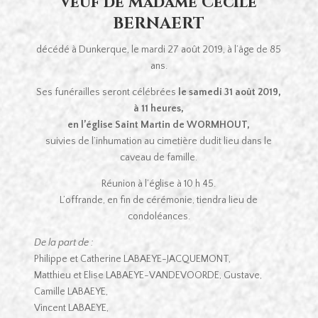
veuf de Madame Cécile
BERNAERT
décédé à Dunkerque, le mardi 27 août 2019, à l’âge de 85
ans.
Ses funérailles seront célébrées
le samedi 31 août 2019,
à 11 heures,
en l’église Saint Martin de WORMHOUT,
suivies de l’inhumation au cimetière dudit lieu dans le
caveau de famille.
Réunion à l’église à 10 h 45.
L’offrande, en fin de cérémonie, tiendra lieu de
condoléances.
De la part de :
Philippe et Catherine LABAEYE-JACQUEMONT,
Matthieu et Elise LABAEYE-VANDEVOORDE, Gustave,
Camille LABAEYE,
Vincent LABAEYE,