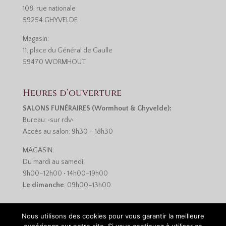
108, rue nationale
59254 GHYVELDE
Magasin:
11, place du Général de Gaulle
59470 WORMHOUT
Heures d’ouverture
SALONS FUNÉRAIRES (Wormhout & Ghyvelde):
Bureau: •sur rdv•
Accès au salon: 9h30 – 18h30
MAGASIN:
Du mardi au samedi:
9h00–12h00 • 14h00-19h00
Le dimanche
: 09h00–13h00
Nous utilisons des cookies pour vous garantir la meilleure