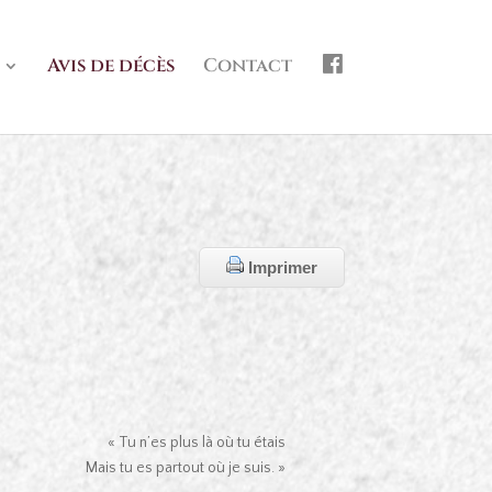
f
Avis de décès
Contact
b
Imprimer
« Tu n’es plus là où tu étais
Mais tu es partout où je suis. »