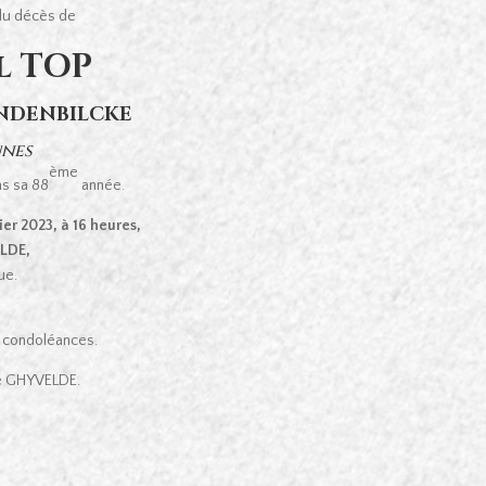
 du décès de
l TOP
ANDENBILCKE
unes
ème
ns sa 88
année.
er 2023, à 16 heures,
ELDE,
ue.
de condoléances.
e GHYVELDE.