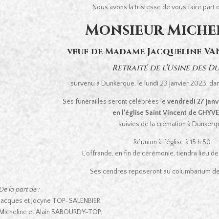
Nous avons la tristesse de vous faire part
Monsieur Miche
veuf de Madame Jacqueline V
Retraité de l’Usine des D
survenu à Dunkerque, le lundi 23 janvier 2023, da
Ses funérailles seront célébrées le
vendredi 27 janvi
en l’église Saint Vincent de GHYV
suivies de la crémation à Dunkerq
Réunion à l’église à 15 h 50.
L’offrande, en fin de cérémonie, tiendra lieu 
Ses cendres reposeront au columbarium d
De la part de :
Jacques et Jocyne TOP-SALENBIER,
Micheline et Alain SABOURDY-TOP,