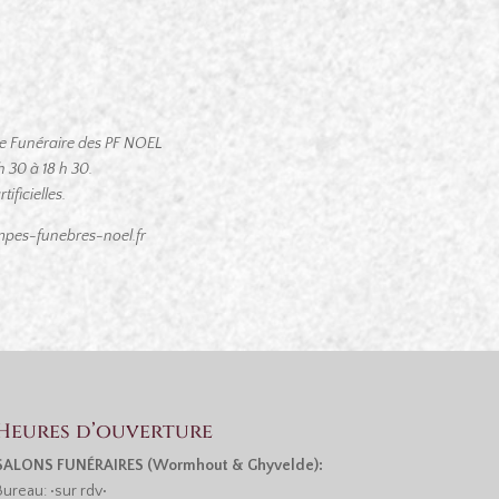
ace Funéraire des PF NOEL
 30 à 18 h 30.
ificielles.
pes-funebres-noel.fr
Heures d’ouverture
SALONS FUNÉRAIRES (Wormhout & Ghyvelde):
Bureau: •sur rdv•