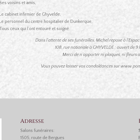
Ses voisins et amis,
Le cabinet infirmier de Ghyvelde,
Le personnel du centre hospitalier de Dunkerque,
Tous ceux qui l’ont entouré et soigné.
Dans l’attente de ses funérailles, Michel repose à l’Esp
108, rue nationale à GHYVELDE ; ouvert de 9 h
Merci de n’apporter ni plaques, ni fleurs art
Vous pouvez laisser vos condoléances sur www.pom
Adresse
Salons funéraires:
1505, route de Bergues