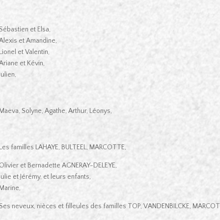
Sébastien et Elsa,
Alexis et Amandine,
Lionel et Valentin,
Ariane et Kévin,
Julien,
Maëva, Solyne, Agathe, Arthur, Léonys,
Les familles LAHAYE, BULTEEL, MARCOTTE,
Olivier et Bernadette AGNERAY-DELEYE,
Julie et Jérémy, et leurs enfants,
Marine,
Ses neveux, nièces et filleules des familles TOP, VANDENBILCKE, MARCO