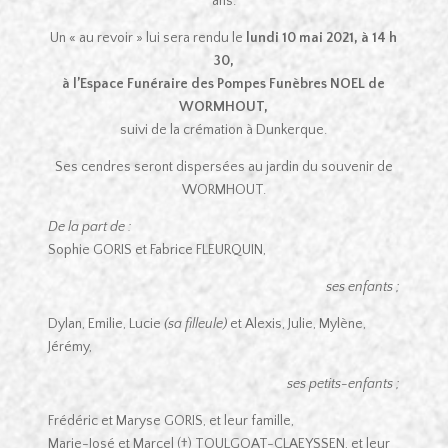
ans.
Un « au revoir » lui sera rendu le
lundi 10 mai 2021, à 14 h
30,
à l’Espace Funéraire des Pompes Funèbres NOEL de
WORMHOUT,
suivi de la crémation à Dunkerque.
Ses cendres seront dispersées au jardin du souvenir de
WORMHOUT.
De la part de :
Sophie GORIS et Fabrice FLEURQUIN,
ses enfants ;
Dylan, Emilie, Lucie
(sa filleule)
et Alexis, Julie, Mylène,
Jérémy,
ses petits-enfants ;
Frédéric et Maryse GORIS, et leur famille,
Marie-José et Marcel (†) TOULGOAT-CLAEYSSEN, et leur