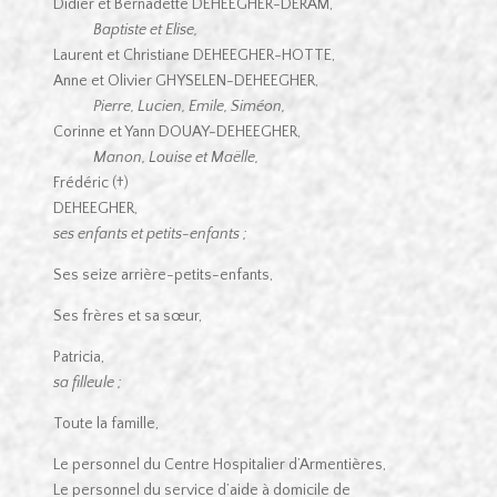
Didier et Bernadette DEHEEGHER-DERAM,
Baptiste et Elise,
Laurent et Christiane DEHEEGHER-HOTTE,
Anne et Olivier GHYSELEN-DEHEEGHER,
Pierre, Lucien, Emile, Siméon,
Corinne et Yann DOUAY-DEHEEGHER,
Manon, Louise et Maëlle,
Frédéric (†)
DEHEEGHER
ses enfants et petits-enfants ;
Ses seize arrière-petits-enfants,
Ses frères et sa sœur,
Patric
sa filleule ;
Toute la famille,
Le personnel du Centre Hospitalier d’Armentières,
Le personnel du service d’aide à domicile de