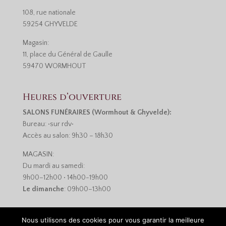
108, rue nationale
59254 GHYVELDE
Magasin:
11, place du Général de Gaulle
59470 WORMHOUT
Heures d’ouverture
SALONS FUNÉRAIRES (Wormhout & Ghyvelde):
Bureau: •sur rdv•
Accès au salon: 9h30 – 18h30
MAGASIN:
Du mardi au samedi:
9h00–12h00 • 14h00-19h00
Le dimanche
: 09h00–13h00
Nous utilisons des cookies pour vous garantir la meilleure