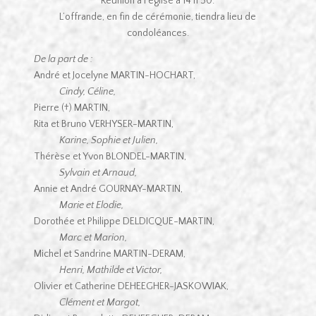
Réunion à l’église à 14 h 50.
L’offrande, en fin de cérémonie, tiendra lieu de
condoléances.
De la part de :
André et Jocelyne MARTIN-HOCHART,
Cindy, Céline,
Pierre (†) MARTIN,
Rita et Bruno VERHYSER-MARTIN,
Karine, Sophie et Julien,
Thérèse et Yvon BLONDEL-MARTIN,
Sylvain et Arnaud,
Annie et André GOURNAY-MARTIN,
Marie et Elodie,
Dorothée et Philippe DELDICQUE-MARTIN,
Marc et Marion,
Michel et Sandrine MARTIN-DERAM,
Henri, Mathilde et Victor,
Olivier et Catherine DEHEEGHER-JASKOWIAK,
Clément et Margot,