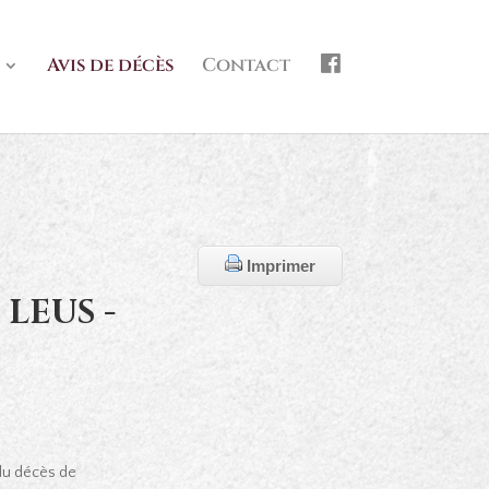
f
Avis de décès
Contact
b
Imprimer
LEUS -
 du décès de