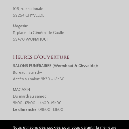
108, rue nationale
59254 GHYVELDE
Magasin:
11, place du Général de Gaulle
59470 WORMHOUT
Heures d’ouverture
SALONS FUNÉRAIRES (Wormhout & Ghyvelde):
Bureau: •sur rdv•
Accès au salon: 9h30 – 18h30
MAGASIN:
Du mardi au samedi:
9h00–12h00 • 14h00-19h00
Le dimanche
: 09h00–13h00
Nous utilisons des cookies pour vous garantir la meilleure