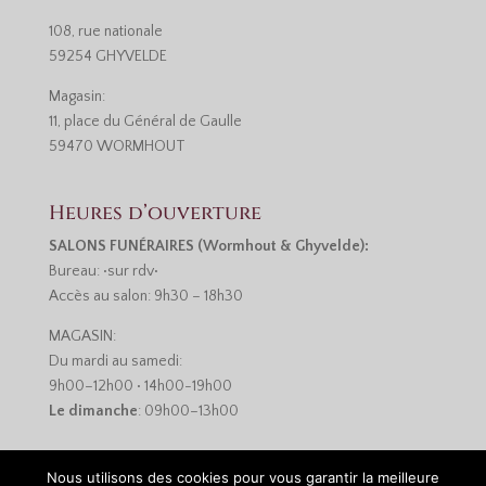
108, rue nationale
59254 GHYVELDE
Magasin:
11, place du Général de Gaulle
59470 WORMHOUT
Heures d’ouverture
SALONS FUNÉRAIRES (Wormhout & Ghyvelde):
Bureau: •sur rdv•
Accès au salon: 9h30 – 18h30
MAGASIN:
Du mardi au samedi:
9h00–12h00 • 14h00-19h00
Le dimanche
: 09h00–13h00
Nous utilisons des cookies pour vous garantir la meilleure