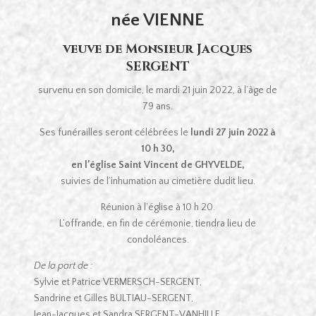
née VIENNE
veuve de Monsieur Jacques
SERGENT
survenu en son domicile, le mardi 21 juin 2022, à l’âge de
79 ans.
Ses funérailles seront célébrées le
lundi 27 juin 2022 à
10 h 30,
en l’église Saint Vincent de GHYVELDE,
suivies de l’inhumation au cimetière dudit lieu.
Réunion à l’église à 10 h 20.
L’offrande, en fin de cérémonie, tiendra lieu de
condoléances.
De la part de :
Sylvie et Patrice VERMERSCH-SERGENT,
Sandrine et Gilles BULTIAU-SERGENT,
Jean-Jacques et Sandra SERGENT-VANHILLE,