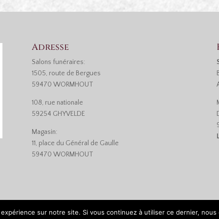
Adresse
Salons funéraires:
1505, route de Bergues
59470 WORMHOUT
108, rue nationale
59254 GHYVELDE
Magasin:
11, place du Général de Gaulle
59470 WORMHOUT
 expérience sur notre site. Si vous continuez à utiliser ce dernier, nous