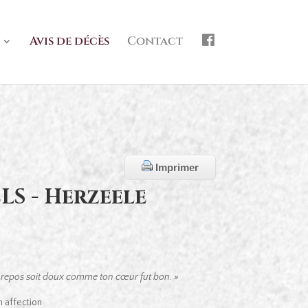
f
Avis de décès
Contact
b
Imprimer
S - Herzeele
 repos soit doux
comme ton cœur fut bon. »
 affection