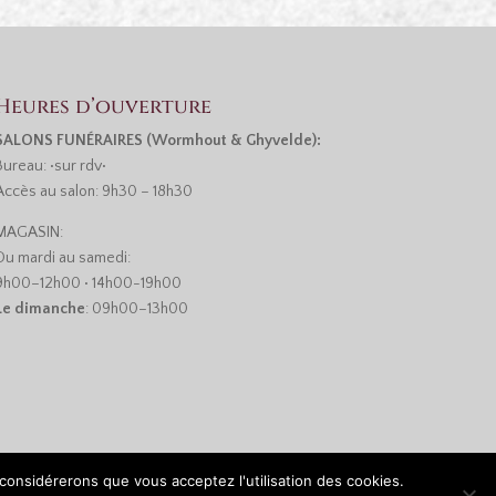
Heures d’ouverture
SALONS FUNÉRAIRES (Wormhout & Ghyvelde):
Bureau: •sur rdv•
Accès au salon: 9h30 – 18h30
MAGASIN:
Du mardi au samedi:
9h00–12h00 • 14h00-19h00
Le dimanche
: 09h00–13h00
 considérerons que vous acceptez l'utilisation des cookies.