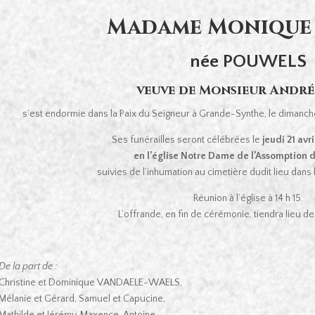
Madame Monique
née POUWELS
veuve de Monsieur André
s’est endormie dans la Paix du Seigneur à Grande-Synthe, le dimanche
Ses funérailles seront célébrées le
jeudi 21 avri
en l’église Notre Dame de l’Assomption 
suivies de l’inhumation au cimetière dudit lieu dans 
Réunion à l’église à 14 h 15.
L’offrande, en fin de cérémonie, tiendra lieu 
De la part de :
Christine et Dominique VANDAELE-WAELS,
Mélanie et Gérard, Samuel et Capucine,
Mathilde et Jérémy, Maxence, Antoine,