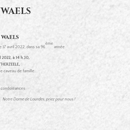
 WAELS
 WAELS
ème
 17 avril 2022, dans sa 96
année.
l 2022, à 14 h 30,
d’HERZEELE,
le caveau de famille.
de condoléances.
Notre Dame de Lourdes, priez pour nous !