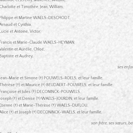
Charlotte et Timothée, Jean, William,
Philippe et Martine WAELS-DESCHODT,
Arnaud et Cynthia,
Lucie et Antoine, Victor,
Francis et Marie-Claude WAELS-HEYMAN,
Valentin et Aurélie, Chloé,
Baptiste et Audrey,
ses enfan
Jean-Marie et Simone (†) POUWELS-ROELS, et leur famille,
Thérèse (†) et Maurice (†) BEUDAERT-POUWELS, et leur famille,
Françoise et Jules (†) DECONINCK-POUWELS,
Joseph (†) et Denise (†) WAELS-JOURDIN, et leur famille,
Etienne (†) et Marie-Thérèse (†) WAELS-DUFLOU,
Alice (†) et Joseph (†) DECONINCK-WAELS, et leur famille,
son frère, ses sœurs, b