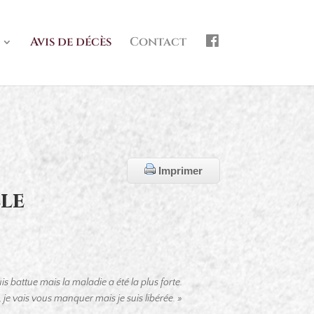
f
Avis de décès
Contact
b
Imprimer
le
is battue m
ais la maladie a été la plus forte.
t, je vais vous manquer m
ais je suis libérée. »