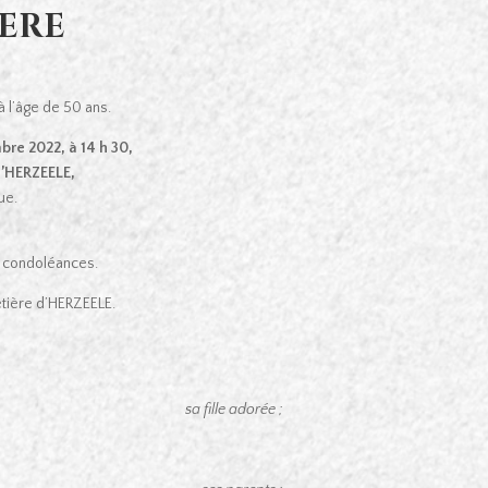
SERE
à l’âge de 50 ans.
re 2022, à 14 h 30,
d’HERZEELE,
ue.
de condoléances.
etière d’HERZEELE.
sa fille adorée ;