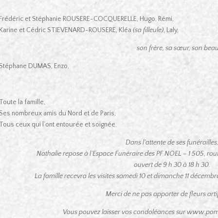
Frédéric et Stéphanie ROUSERE-COCQUERELLE, Hugo, Rémi,
Karine et Cédric STIEVENARD-ROUSERE, Kléa
(sa filleule)
, Laly,
son frère, sa sœur, son beau
Stéphane DUMAS, Enzo,
Toute la famille,
Ses nombreux amis du Nord et de Paris,
Tous ceux qui l’ont entourée et soignée.
Dans l’attente de ses funérailles
Nathalie repose à l’Espace Funéraire des PF NOEL – 1 505, 
ouvert de 9 h 30 à 18 h 30.
La famille recevra les visites samedi 10 et dimanche 11 décemb
Merci de ne pas apporter de fleurs artifi
Vous pouvez laisser vos condoléances sur www.pom