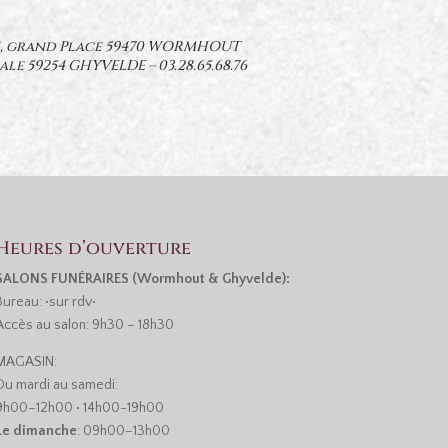
11, grand Place 59470 WORMHOUT
ale 59254 GHYVELDE –
03.28.65.68.76
Heures d’ouverture
SALONS FUNÉRAIRES (Wormhout & Ghyvelde):
Bureau: •sur rdv•
Accès au salon: 9h30 – 18h30
MAGASIN:
Du mardi au samedi:
9h00–12h00 • 14h00-19h00
Le dimanche
: 09h00–13h00