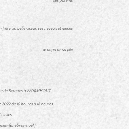
ses parents ;
-frère, sa belle-sœur, ses neveux et nièces ;
le papa de sa fille ;
,
route de Bergues à WORMHOUT ;
re 2022
de 16 heures à 18 heures.
cielles.
pes-funebres-noel.fr