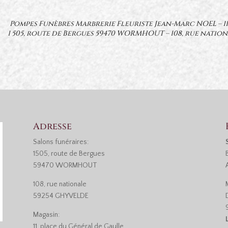
Pompes Funèbres Marbrerie Fleuriste Jean-Marc NOEL – 
1 505, route de Bergues 59470 WORMHOUT – 108, rue nation
Adresse
Salons funéraires:
1505, route de Bergues
59470 WORMHOUT
108, rue nationale
59254 GHYVELDE
Magasin:
11, place du Général de Gaulle