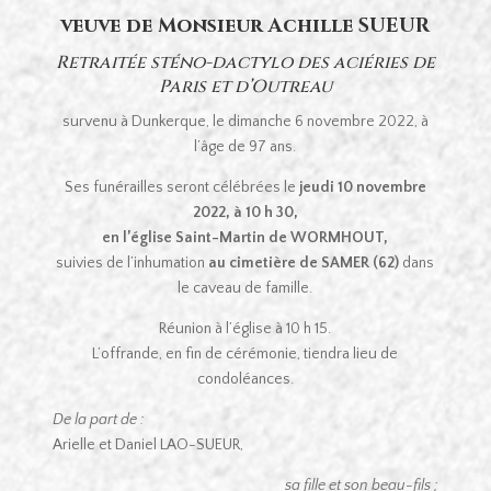
veuve de Monsieur Achille SUEUR
Retraitée sténo-dactylo des aciéries de
Paris et d’Outreau
survenu à Dunkerque, le dimanche 6 novembre 2022, à
l’âge de 97 ans.
Ses funérailles seront célébrées le
jeudi 10 novembre
2022, à 10 h 30,
en l’église Saint-Martin de WORMHOUT,
suivies de l’inhumation
au cimetière de SAMER (62)
dans
le caveau de famille.
Réunion à l’église à 10 h 15.
L’offrande, en fin de cérémonie, tiendra lieu de
condoléances.
De la part de :
Arielle et Daniel LAO-SUEUR,
sa fille et son beau-fils ;