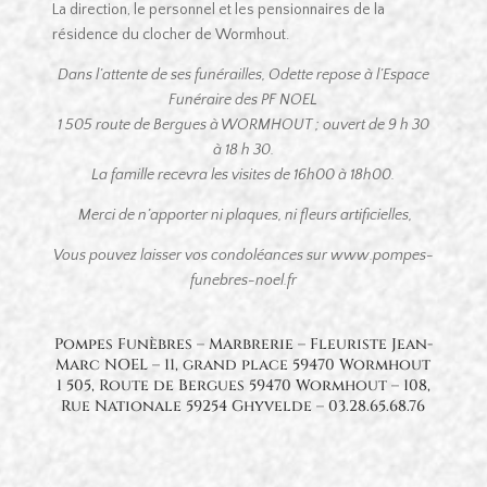
La direction, le personnel et les pensionnaires de la
résidence du clocher de Wormhout.
Dans l’attente de ses funérailles, Odette repose à l’Espace
Funéraire des PF NOEL
1 505 route de Bergues à WORMHOUT ; ouvert de 9 h 30
à 18 h 30.
La famille recevra les visites de 16h00 à 18h00.
Merci de n’apporter ni plaques, ni fleurs artificielles,
Vous pouvez laisser vos condoléances sur www.pompes-
funebres-noel.fr
Pompes Funèbres – Marbrerie – Fleuriste Jean-
Marc NOEL – 11, grand place 59470 Wormhout
1 505, Route de Bergues 59470 Wormhout – 108,
Rue Nationale 59254 Ghyvelde – 03.28.65.68.76