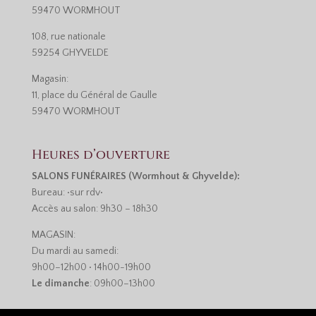
59470 WORMHOUT
108, rue nationale
59254 GHYVELDE
Magasin:
11, place du Général de Gaulle
59470 WORMHOUT
Heures d’ouverture
SALONS FUNÉRAIRES (Wormhout & Ghyvelde):
Bureau: •sur rdv•
Accès au salon: 9h30 – 18h30
MAGASIN:
Du mardi au samedi:
9h00–12h00 • 14h00-19h00
Le dimanche
: 09h00–13h00