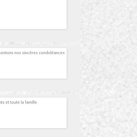
e
ésentons nos sincères condoléances
 et toute la famille.