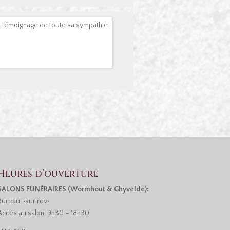
 témoignage de toute sa sympathie
Heures d’ouverture
SALONS FUNÉRAIRES (Wormhout & Ghyvelde):
Bureau: •sur rdv•
Accès au salon: 9h30 – 18h30