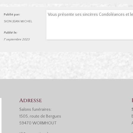
Vous présente ses sincères Condoléances et le
Publié par:
SION JEAN MICHEL
Publié le:
7 septembre 2023
Adresse
Salons funéraires:
1505, route de Bergues
59470 WORMHOUT